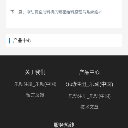
下一篇：
电动真空加料机的精密给料原理与系统维护
产品中心
关于我们
产品中心
乐动注册_乐动(中国)
乐动注册_乐动(中国)
留言反馈
乐动注册_乐动(中国)
技术文章
服务热线