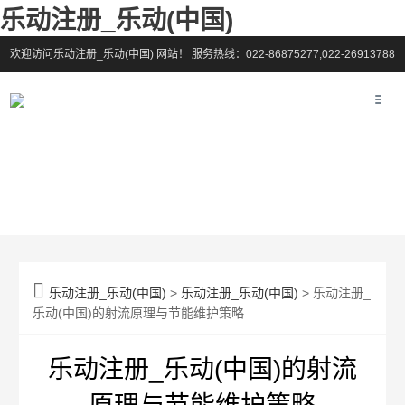
乐动注册_乐动(中国)
欢迎访问乐动注册_乐动(中国) 网站！
服务热线：022-86875277,022-26913788

乐动注册_乐动(中国)
>
乐动注册_乐动(中国)
> 乐动注册_
乐动(中国)的射流原理与节能维护策略
乐动注册_乐动(中国)的射流