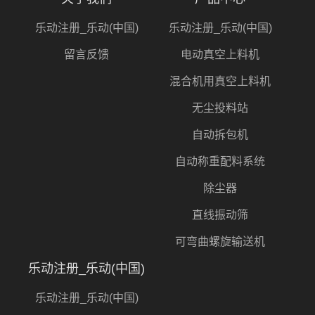
乐动注册_乐动(中国)
乐动注册_乐动(中国)
留言反馈
电动真空上料机
混合机用真空上料机
无尘投料站
自动拆包机
自动称重配料系统
除尘器
直线振动筛
可弯曲螺旋输送机
乐动注册_乐动(中国)
乐动注册_乐动(中国)