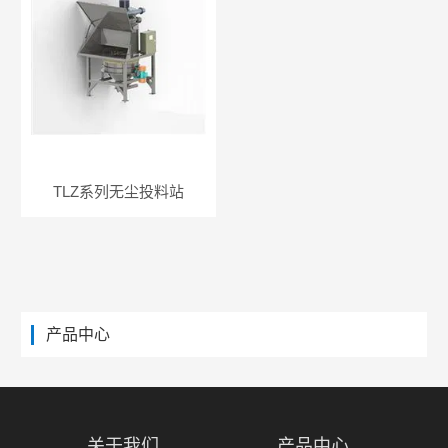
TLZ系列无尘投料站
产品中心
关于我们
产品中心