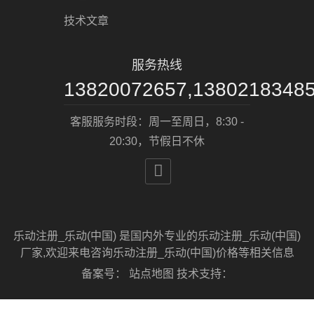
技术文章
服务热线
13820072657,1380218348
客服服务时段：周一至周日，8:30 -
20:30，节假日不休

乐动注册_乐动(中国) 是国内外专业的乐动注册_乐动(中国)
厂家,欢迎来电咨询乐动注册_乐动(中国)价格等相关信息
备案号：
站点地图
技术支持：