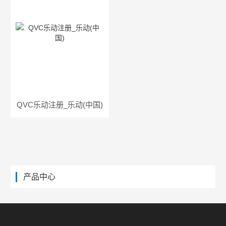
QVC乐动注册_乐动(中国)
产品中心