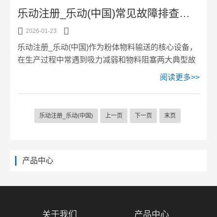
产效率。智能控制中心的硬件架构控制中心的核心是
乐动注册_乐动(中国)常见故障排查（吸力减弱、物料阻塞）与日常维护保养规范
PLC控制器，它通过总线网络连接各种传感器和执行
机构。系统配备真空压力传感器、料位传感器、称重


2026-01-23
计量单元等检测装置，实时采集设备运行数据。执行
乐动注册_乐动(中国)作为粉体物料输送的核心设备，
机构包括真空泵电机、气动阀门、反吹装置等，由
在生产过程中常遇到吸力减弱和物料阻塞两大典型故
PLC根据预设程序精确控制启停。触摸屏作为人机交
障。掌握正确的排查方法和维护规范，对保障设备稳
阅读更多>>
互界面，显示设备运...
定运行至关重要。一、吸力减弱故障排查1.气源系统
检查压缩空气压力应保持在0.4-0.6MPa范围内，压力
不足会导致反吹力度不够，过滤器表面粉尘无法及时
乐动注册_乐动(中国)
上一页
下一页
末页
清理，直接影响吸料速度。检查气源管路是否畅通，
气源过滤器是否堵塞，确保气源质量稳定。2.密封系
统检查检查管路连接处是否紧固，卡箍是否拧紧，防
止漏气影响真空度。检查桶圈是否全部放入S边中，
产品中心
如有破损需...
关于我们
产品中心