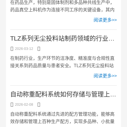
在药品生产，特别是固体制剂和多品种共线生产中，
药品真空上料机作为连接不同工序的关键设备，其内
部的清洁与消毒状态直接关系到药品的纯度、安全性
阅读更多>>
与合规性。任何微量的前序产品残留，都可能成为后
续产品的化学或生物性污染源。因此，建立并执行一
TLZ系列无尘投料站制药领域的行业优势是什么？
套科学、有效、可验证的清洗与消毒方案，是防止交
叉污染、确保较终产品符合GMP要求的核心控制措


2026-03-12
施。该方案需兼顾有效性、操作可行性与验证的科学
在制药行业，生产环节的洁净度、精准度与合规性直
性。清洗与消毒的科学依据与策略方案的制定需基于
接关系到药品质量与患者安全。TLZ系列无尘投料站
风险评估。首先需分析被输送物料的理化性质，如溶
凭借针对性的设计与功能，契合制药生产的严苛标
阅读更多>>
解性、粘附性、生物负...
准，从源头把控物料投放环节的质量与安全，成为制
药企业提升生产水平的关键设备。一、多维度核心优
自动称重配料系统如何存储与管理上百种配方？其配方管理功能深入解读
势，赋能制药高效生产(一)负压除尘，遏制粉尘污染
该设备依托负压气流原理，在投料口周围形成负压区


2026-02-08
域，投料过程中产生的粉尘会被强力吸尘系统吸附至
自动称重配料系统通过先进的配方管理功能，能够高
过滤装置，有效避免粉尘飞扬扩散。这不仅能防止药
效存储和管理上百种生产配方，实现多品种、小批量
物成分因粉尘流失影响药效，还能避免粉尘污染生产