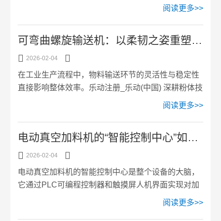
的柔性化生产。配方存储架构设计系统采用分层存储
阅读更多>>
环境，确保药品生产...
结构，可自定义编辑保存1000组配方，每种配方可包
含6~50种物料。配方数据存储在工业电脑中，通过数
可弯曲螺旋输送机：以柔韧之姿重塑工业输送新场景
据库进行统一管理。系统支持通过PC端EXCEL格式
批量导入配方数据，大幅提高配方录入效率。每种配


2026-02-04
方包含物料名称、配比、称量精度、加料顺序等参
在工业生产流程中，物料输送环节的灵活性与稳定性
数，系统自动生成配方编号，便于快速检索和调用。
直接影响整体效率。乐动注册_乐动(中国) 深耕粉体技
配方数据采用加密存储，防止未经授权的修改，确保
术领域多年，其研发的可弯曲螺旋输送机以创新结构
阅读更多>>
生产配方的...
与场景适配能力，成为制药、食品、化工、塑料等行
业优化生产流程的得力助手。该设备通过柔性螺旋体
电动真空加料机的“智能控制中心”如何运作？详解其自动化控制流程
设计，突破传统输送设备的空间限制，为复杂工业环
境提供高效、安全的物料移动方案。创新结构：柔韧


2026-02-04
与稳定的平衡艺术‌‌•挠性螺旋体核心‌：采用特殊柔性材
电动真空加料机的智能控制中心是整个设备的大脑，
质制成的螺旋体，是设备的核心创新。其结构既可适
它通过PLC可编程控制器和触摸屏人机界面实现对加
应直线输送场景，也能在弯曲路径中保持稳定运行，
料过程的精确控制。这套系统能够自动完成真空吸
阅读更多>>
避免因物料...
料、气固分离、卸料反吹等全流程操作，大幅提升生